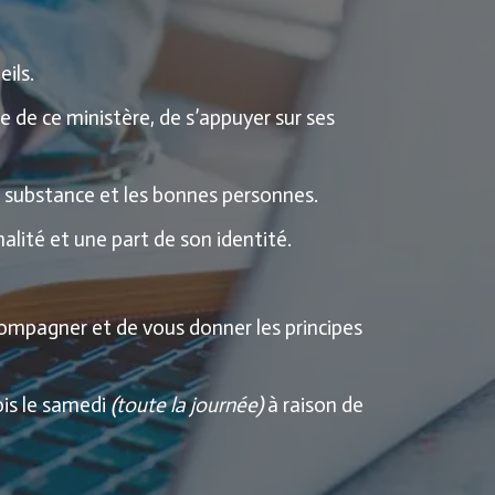
eils.
ne de ce ministère, de s’appuyer sur ses
e substance et les bonnes personnes.
nalité et une part de son identité.
compagner et de vous donner les principes
ois le samedi
(toute la journée)
à raison de