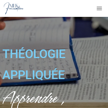
T
O
G
G
L
E
THÉOLOGIE
N
A
V
APPLIQUÉE
I
G
Apprendre ,
A
T
I